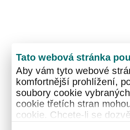
Tato webová stránka pou
Aby vám tyto webové strá
komfortnější prohlížení, p
soubory cookie vybraných 
cookie třetích stran mohou
cookie. Chcete-li se dozvě
naše
informace o použív