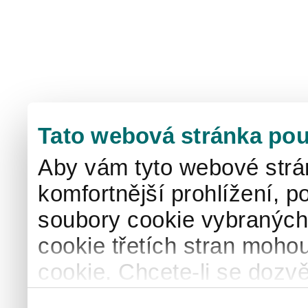
Tato webová stránka pou
Aby vám tyto webové strá
komfortnější prohlížení, p
soubory cookie vybraných 
cookie třetích stran mohou
cookie. Chcete-li se dozvě
naše
informace o použív