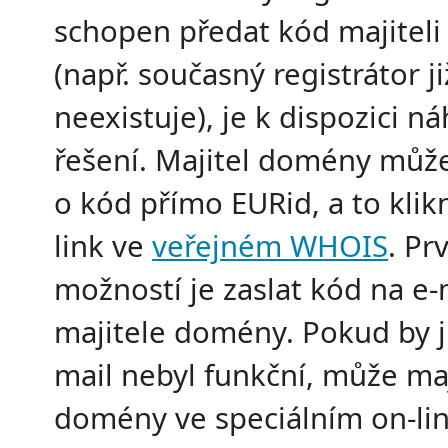
schopen předat kód majitel
(např. současný registrátor ji
neexistuje), je k dispozici n
řešení. Majitel domény můž
o kód přímo EURid, a to kli
link ve
veřejném WHOIS
. Pr
možností je zaslat kód na e-
majitele domény. Pokud by ji
mail nebyl funkční, může maj
domény ve speciálním on-li