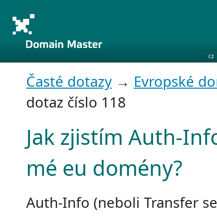
cz
Časté dotazy
→
Evropské d
dotaz číslo 118
Jak zjistím Auth-Inf
mé eu domény?
Auth-Info (neboli Transfer s