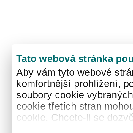
Tato webová stránka pou
Aby vám tyto webové strá
komfortnější prohlížení, p
soubory cookie vybraných 
cookie třetích stran mohou
cookie. Chcete-li se dozvě
naše
informace o použív