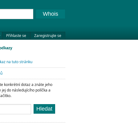
Whois
Přihlaste se
Zaregistrujte se
 odkazy
kaz na tuto stránku
mů
e konkrétní dotaz a znáte jeho
e jej do následujícího políčka a
lačítko.
Hledat