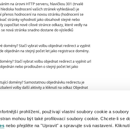
váním na úrovni HTTP serveru, hlavičkou 301 (trvalé
lediska hodnocení vašich stránek vyhledávači je
 přenos hodnocení na novou stránku (hodnocení se
dávač stránky vyhodnotí jako obsahově stejné nebo
y započítat nové cílové stránce odkazy, které vedly na
 se nová stránka snadno dostane do výsledků
ové domény? Stačí vybrat volbu objednat redirect a vyplnit
de objednán na stejný počet let jako registrace domény.
domény? Stačí vybrat volbu objednat redirect a vyplnit url
bjednán nebo prodloužen o stejný počet let jako
istující domény? Samostatnou objednávku redirectu je
alení volby další aktivity a kliknutí na odkaz Objednat
 z přehledu služeb redirect kam se lze dostat z přehledu
upravit po kliknutí na volbu změnit u zobrazené url a to
rtnější prohlížení, používají vlastní soubory cookie a soubory
du všech služeb redirect.
 stran mohou být také profilovací soubory cookie. Chcete-li se d
es
nebo přejděte na "Upravit" a spravujte svá nastavení. Kliknutí