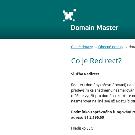
Časté dotazy
→
Obecné dotazy
→ dota
Co je Redirect?
Služba Redirect
Redirect domény (přesměrování) nabíz
především ke snadnému nasměrování 
můžete využít pro doménu, ke které nem
nasměrovat na jiné své už existující st
Podmínkou správného fungování re
adresu 81.2.196.60
Hledisko SEO