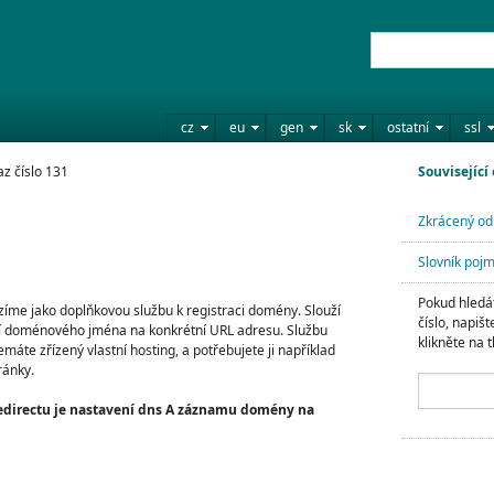
cz
eu
gen
sk
ostatní
ssl
z číslo 131
Související
Zkrácený od
Slovník poj
Pokud hledát
íme jako doplňkovou službu k registraci domény. Slouží
číslo, napišt
doménového jména na konkrétní URL adresu. Službu
klikněte na t
áte zřízený vlastní hosting, a potřebujete ji například
ránky.
directu je nastavení dns A záznamu domény na