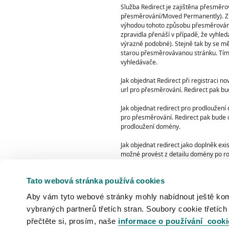
Služba Redirect je zajištěna přesměro
přesměrování/Moved Permanently). Z h
výhodou tohoto způsobu přesměrování
zpravidla přenáší v případě, že vyhle
výrazně podobné). Stejně tak by se měl
starou přesměrovávanou stránku. Tím
vyhledávače.
Jak objednat Redirect při registraci n
url pro přesměrování. Redirect pak bu
Jak objednat redirect pro prodloužení 
pro přesměrování. Redirect pak bude o
prodloužení domény.
Jak objednat redirect jako doplněk ex
možné provést z detailu domény po rozb
redirect. Redirect je možné objednat i
Vašeho účtu.
Tato webová stránka používá cookies
Jak upravit cílovou adresu? Adresu lze 
Aby vám tyto webové stránky mohly nabídnout ještě komfo
jak v detailu dané domény tak v přehle
vybraných partnerů třetích stran. Soubory cookie třetích
přečtěte si, prosím, naše
informace o používání cooki