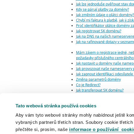
Jak lze jednoduše ověřovat stav d
Kdy se párují platby za domény?
Jak změním údaje o plátci domény?
Chybí mi faktura k platbě, jak ji zí
Proč identifikátor plátce domény za
Jak registrovat SK doménu?
Jak na DNS na našich nameserver
Jak na rafinované dotazy v sezna
Mám zájem o registrace jedné, neb
požadavky příslušného centrálního 
Jak nastavit u domény naše namese
Jak provozovat naše nameservery p
Jak zapnout identifikaci odesílatel
Změna parametrů domény
Co je Redirect?
Jak transferovat SK doménu?
Poznámka u domén
Hromadné prodlužování domén
Tato webová stránka používá cookies
Popis fungování DNS serverů ns.grd
Validace administrativního kontak
Aby vám tyto webové stránky mohly nabídnout ještě komfo
vybraných partnerů třetích stran. Soubory cookie třetích
přečtěte si, prosím, naše
informace o používání cooki