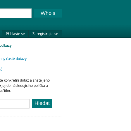
Whois
Přihlaste se
Zaregistrujte se
 odkazy
hny časté dotazy
mů
e konkrétní dotaz a znáte jeho
e jej do následujícího políčka a
lačítko.
Hledat