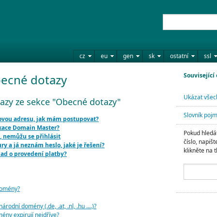
cz
eu
gen
sk
ostatní
ssl
Související
ecné dotazy
Ukázat všec
tazy ze sekce "Obecné dotazy"
Slovník poj
lovou adresu, jak mám postupovat?
likace Domain Master?
Pokud hledát
, nemůžu se přihlásit
číslo, napišt
ury a já neznám heslo, jaké je řešení?
klikněte na t
lad o provedení platby?
 domény?
rodní domény (.de, .at, .nl, .hu ....)?
mény expirují nejdříve?