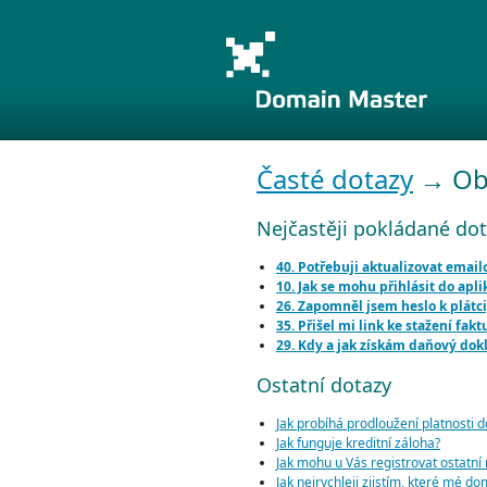
Časté dotazy
→ Ob
Nejčastěji pokládané do
40. Potřebuji aktualizovat emai
10. Jak se mohu přihlásit do ap
26. Zapomněl jsem heslo k plátci
35. Přišel mi link ke stažení fakt
29. Kdy a jak získám daňový dok
Ostatní dotazy
Jak probíhá prodloužení platnosti
Jak funguje kreditní záloha?
Jak mohu u Vás registrovat ostatní ná
Jak nejrychleji zjistím, které mé do