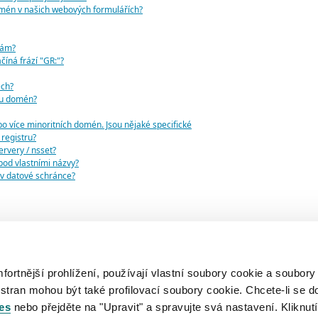
omén v našich webových formulářích?
skám?
číná frází "GR:"?
ech?
mu domén?
o více minoritních domén. Jsou nějaké specifické
registru?
rvery / nsset?
od vlastními názvy?
e v datové schránce?
ns.cz a ns.grdns.it
tu .ES domény
rtnější prohlížení, používají vlastní soubory cookie a soubory
 stran mohou být také profilovací soubory cookie. Chcete-li se d
es
nebo přejděte na "Upravit" a spravujte svá nastavení. Kliknutí