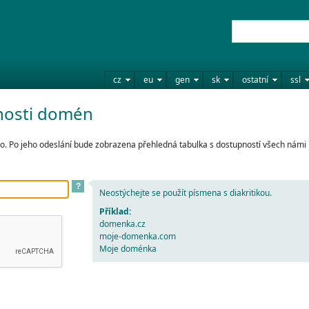
cz
eu
gen
sk
ostatní
ssl
nosti domén
. Po jeho odeslání bude zobrazena přehledná tabulka s dostupností všech námi
?
Neostýchejte se použít písmena s diakritikou.
Příklad:
domenka.cz
moje-domenka.com
Moje doménka