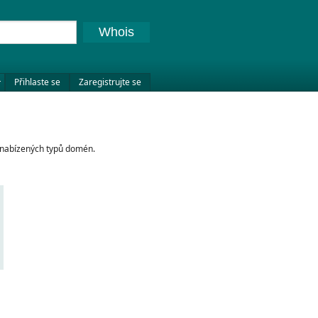
Whois
Přihlaste se
Zaregistrujte se
 nabízených typů domén.