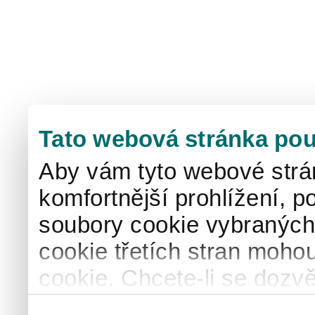
Tato webová stránka pou
Aby vám tyto webové strá
komfortnější prohlížení, p
soubory cookie vybraných 
cookie třetích stran mohou
cookie. Chcete-li se dozvě
naše
informace o použív