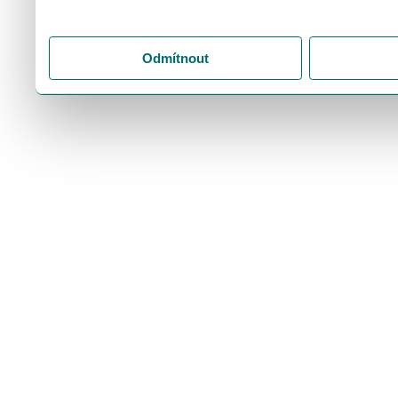
"Upravit" a spravujte svá 
"Přijmout vše" souhlasíte
Odmítnout
svém zařízení. Kliknutím n
souhlasíte s ukládáním p
cookie.