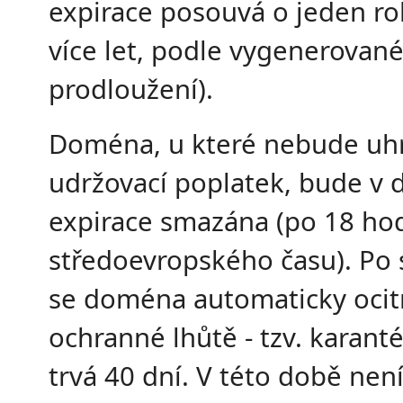
expirace posouvá o jeden rok
více let, podle vygenerované
prodloužení).
Doména, u které nebude uh
udržovací poplatek, bude v 
expirace smazána (po 18 ho
středoevropského času). Po
se doména automaticky ocit
ochranné lhůtě - tzv. karant
trvá 40 dní. V této době ne