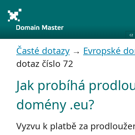
cz
Časté dotazy
→
Evropské d
dotaz číslo 72
Jak probíhá prodlo
domény .eu?
Vyzvu k platbě za prodlouže