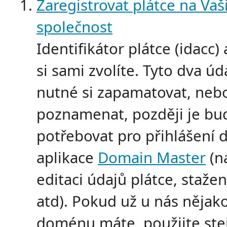
Zaregistrovat plátce na Vaš
společnost
Identifikátor plátce (idacc)
si sami zvolíte. Tyto dva úd
nutné si zapamatovat, neb
poznamenat, později je bu
potřebovat pro přihlášení 
aplikace
Domain Master
(na
editaci údajů plátce, stažen
atd). Pokud už u nás nějak
doménu máte, použijte ste