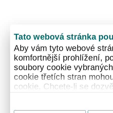
Tato webová stránka pou
Aby vám tyto webové strá
komfortnější prohlížení, p
soubory cookie vybraných 
cookie třetích stran mohou
cookie. Chcete-li se dozvě
naše
informace o použív
"Upravit" a spravujte svá 