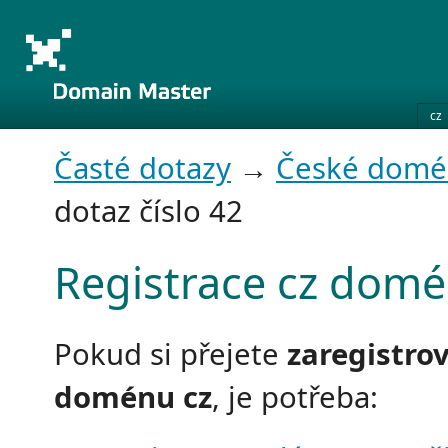
cz
Časté dotazy
→
České domé
dotaz číslo 42
Registrace cz dom
Pokud si přejete
zaregistro
doménu cz
, je potřeba: