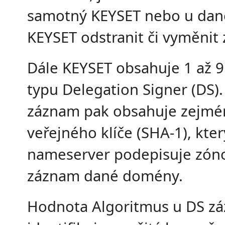
samotný KEYSET nebo u da
KEYSET odstranit či vyměnit z
Dále KEYSET obsahuje 1 až 
typu Delegation Signer (DS).
záznam pak obsahuje zejmé
veřejného klíče (SHA-1), kte
nameserver podepisuje zón
záznam dané domény.
Hodnota Algoritmus u DS z