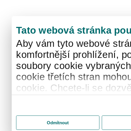
Tato webová stránka pou
Aby vám tyto webové strá
komfortnější prohlížení, p
soubory cookie vybraných 
cookie třetích stran mohou
cookie. Chcete-li se dozvě
naše
informace o použív
"Upravit" a spravujte svá 
"Přijmout vše" souhlasíte
Odmítnout