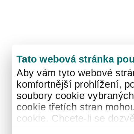
Tato webová stránka pou
Aby vám tyto webové strá
komfortnější prohlížení, p
soubory cookie vybraných 
cookie třetích stran mohou
cookie. Chcete-li se dozvě
naše
informace o použív