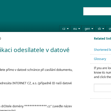
cz
eu
gen
sk
o
0
Related lin
ikaci odesílatele v datové
Shortened li
Glossary
If you are l
edete přímo v datové schránce při zasílání dokumentu,
know its num
and click the
 adresáta INTERNET CZ, a.s. (případně ID naší datové
na držitele domény *************.cz" (uveďte název
ygenerován)