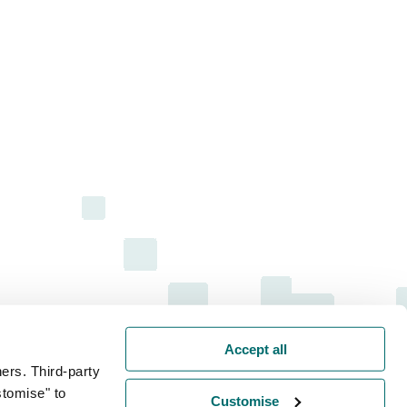
Accept all
ers. Third-party
stomise" to
Customise