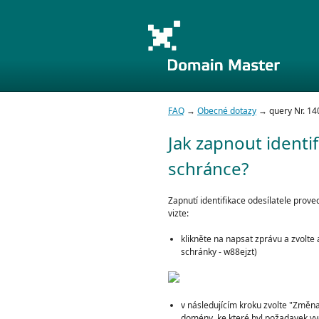
FAQ
→
Obecné dotazy
→ query Nr. 14
Jak zapnout identif
schránce?
Zapnutí identifikace odesílatele prov
vizte:
klikněte na napsat zprávu a zvolte
schránky - w88ejzt)
v následujícím kroku zvolte "Změ
domény, ke které byl požadavek v