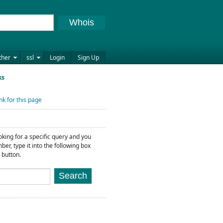
Whois
ther
ssl
Login
Sign Up
ks
nk for this page
ooking for a specific query and you
ber, type it into the following box
 button.
Search