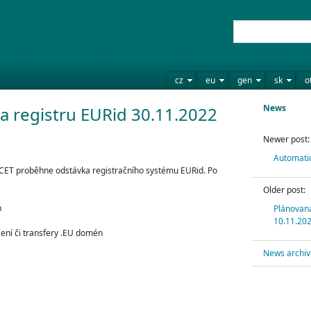
cz
eu
gen
sk
o
News
a registru EURid 30.11.2022
Newer post:
Automati
h CET proběhne odstávka registračního systému EURid. Po
Older post:
n
Plánovaná
10.11.20
ní či transfery .EU domén
News archiv