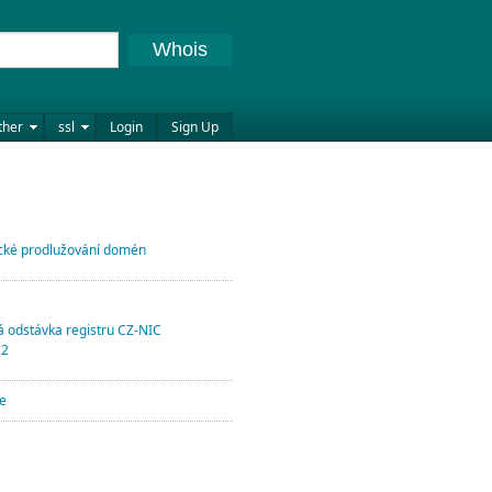
Whois
ther
ssl
Login
Sign Up
cké prodlužování domén
 odstávka registru CZ-NIC
22
e