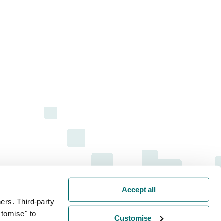
Accept all
ers. Third-party
stomise" to
Customise