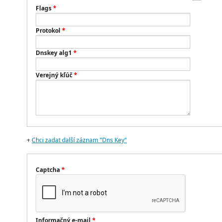
Flags
*
Protokol
*
Dnskey alg1
*
Verejný kľúč
*
+
Chci zadat další záznam "Dns Key"
Captcha
*
Informačný e-mail
*