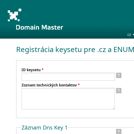
cz
Registrácia keysetu pre .cz a EN
ID keysetu
*
?
Zoznam technických kontaktov
*
?
Záznam Dns Key 1
?
?
?