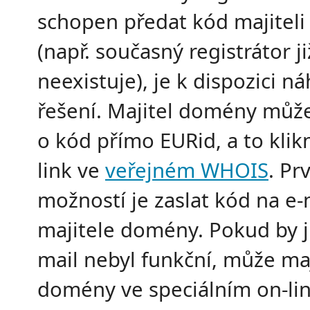
schopen předat kód majitel
(např. současný registrátor ji
neexistuje), je k dispozici n
řešení. Majitel domény můž
o kód přímo EURid, a to kli
link ve
veřejném WHOIS
. Pr
možností je zaslat kód na e-
majitele domény. Pokud by ji
mail nebyl funkční, může maj
domény ve speciálním on-li