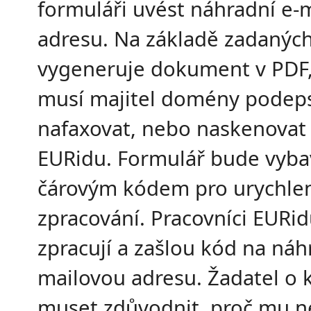
formuláři uvést náhradní e-
adresu. Na základě zadaných
vygeneruje dokument v PDF,
musí majitel domény podeps
nafaxovat, nebo naskenovat
EURidu. Formulář bude vyb
čárovým kódem pro urychle
zpracování. Pracovníci EURi
zpracují a zašlou kód na náh
mailovou adresu. Žadatel o
muset zdůvodnit, proč mu n